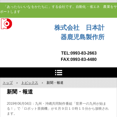
「あったらいいなをかたちに」する会社です。自動化・省エネ 農業をサ
ポートします
株式会社 日本計
器鹿児島製作所
TEL:0993-83-2663
FAX:0993-83-4480
トップ
›
トピックス
›
新聞・報道
新聞・報道
2019年06月04日：九州・沖縄共同制作番組「世界一の九州が始ま
る！」で「ロボット茶摘機」が６月９日１０時１５分から放映され
ます。