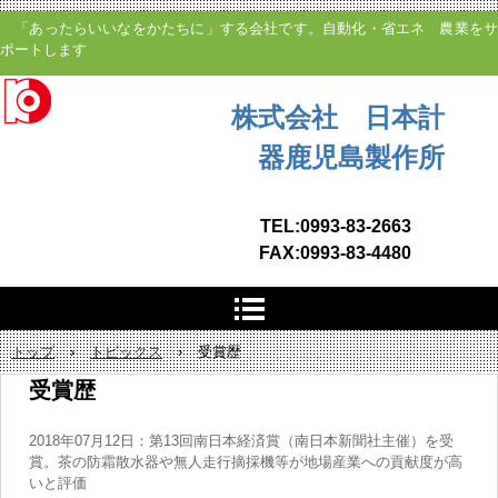
「あったらいいなをかたちに」する会社です。自動化・省エネ 農業をサ
ポートします
株式会社 日本計
器鹿児島製作所
TEL:0993-83-2663
FAX:0993-83-4480
トップ
›
トピックス
›
受賞歴
受賞歴
2018年07月12日：第13回南日本経済賞（南日本新聞社主催）を受
賞。茶の防霜散水器や無人走行摘採機等が地場産業への貢献度が高
いと評価