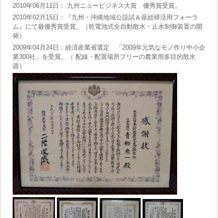
2010年06月11日： 九州ニュービジネス大賞 優秀賞受賞。
2010年02月15日：『九州・沖縄地域公設試＆産総研活用フォーラ
ム』にて最優秀賞受賞。（乾電池式全自動散水・止水制御装置の開
発）
2009年04月24日：経済産業省選定 「2009年元気なモノ作り中小企
業300社」を受賞。（ 配線・配置場所フリーの農業用多目的散水
器）