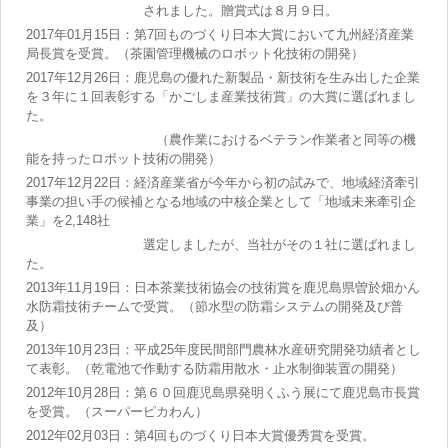
されました。贈賞式は８月９日。
2017年01月15日：第7回ものづくり日本大賞において九州経済産業
局長賞を受賞。（茶園管理機械のロボット化技術の開発）
2017年12月26日：鹿児島の優れた新製品・新技術を生み出した企業
を３年に１回表彰する「かごしま産業技術賞」の大賞に選ばれまし
た。
（農作業におけるベテラン作業者と同等の機
能を持ったロボット技術の開発）
2017年12月22日：経済産業省が今年から初の試みで、地域経済牽引
事業の担い手の候補となる地域の中核企業として「地域未来牽引企
業」を2,148社
選定しましたが、当社がその１社に選ばれまし
た。
2013年11月19日：日本茶業技術協会の技術賞を鹿児島県曽於畑かん
水防霜技術チームで受賞。（節水型の防霜システムの開発及び普
及）
2013年10月23日：平成25年度民間部門農林水産研究開発功績者とし
て表彰。（乾電池で作動する防霜用散水・止水制御装置の開発）
2012年10月28日：第６０回鹿児島県発明くふう展にて鹿児島市長賞
を受賞。（スーパーピカわん）
2012年02月03日：第4回ものづくり日本大賞優秀賞を受賞。