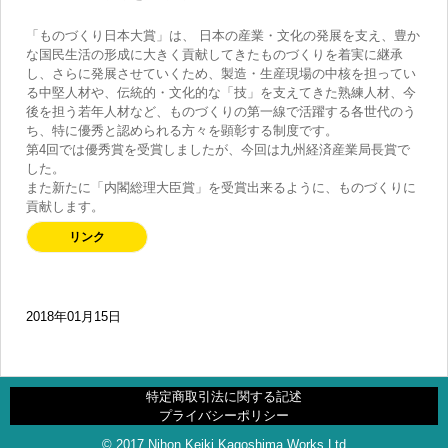
「ものづくり日本大賞」は、 日本の産業・文化の発展を支え、豊か
な国民生活の形成に大きく貢献してきたものづくりを着実に継承
し、さらに発展させていくため、製造・生産現場の中核を担ってい
る中堅人材や、伝統的・文化的な「技」を支えてきた熟練人材、今
後を担う若年人材など、ものづくりの第一線で活躍する各世代のう
ち、特に優秀と認められる方々を顕彰する制度です。
第4回では優秀賞を受賞しましたが、今回は九州経済産業局長賞で
した。
また新たに「内閣総理大臣賞」を受賞出来るように、ものづくりに
貢献します。
リンク
2018年01月15日
特定商取引法に関する記述
プライバシーポリシー
© 2017 Nihon Keiki Kagoshima Works,Ltd